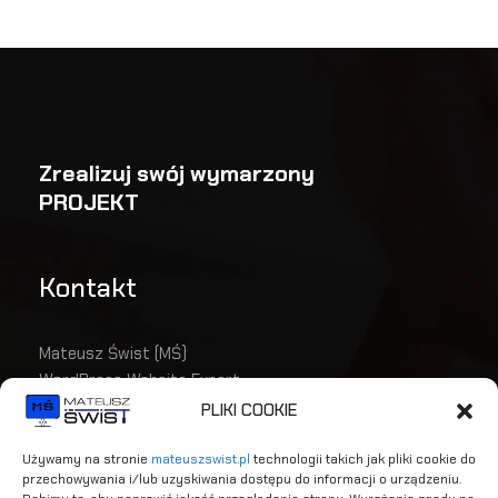
Zrealizuj swój wymarzony
PROJEKT
Kontakt
Mateusz Świst (MŚ)
WordPress Website Expert
mat.swist@gmail.com
PLIKI COOKIE
(+48) 535 366 812
Używamy na stronie
mateuszswist.pl
technologii takich jak pliki cookie do
przechowywania i/lub uzyskiwania dostępu do informacji o urządzeniu.