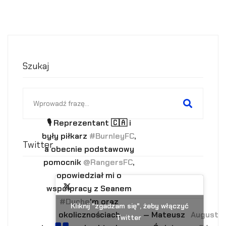
Szukaj
Search
for:
🎙 Reprezentant 🇨🇦 i
były piłkarz
#BurnleyFC
,
Twitter
a obecnie podstawowy
pomocnik
@RangersFC
,
opowiedział mi o
współpracy z Seanem
#Dyche
'm oraz
Kliknij "zgadzam się", żeby włączyć
okolicznościach
— Mateusz
August
Twitter