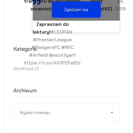
transferu do aktualnego
Świst
24,
wicemistrza
@spfl
.
(@Sw_Mat92)
2019
Zgadzam się
Zapraszam do
lektury!
#LEGRAN
#PremierLeague
#RangersFC
#RFC
Kategorie
#Arfield
@scottyarf
https://t.co/kX1P2Fs62r
WordPress
(1)
Archiwum
Archiwum