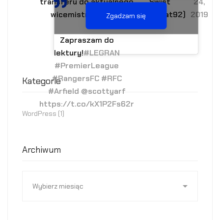
transferu do aktualnego
Świst
24,
wicemistrza
@spfl
.
(@Sw_Mat92)
2019
Zgadzam się
Zapraszam do
lektury!
#LEGRAN
#PremierLeague
#RangersFC
#RFC
Kategorie
#Arfield
@scottyarf
https://t.co/kX1P2Fs62r
WordPress
(1)
Archiwum
Archiwum