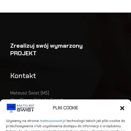
Zrealizuj swój wymarzony
PROJEKT
Kontakt
Mateusz Świst (MŚ)
WordPress Website Expert
mat.swist@gmail.com
PLIKI COOKIE
(+48) 535 366 812
Używamy na stronie
mateuszswist.pl
technologii takich jak pliki cookie do
przechowywania i/lub uzyskiwania dostępu do informacji o urządzeniu.