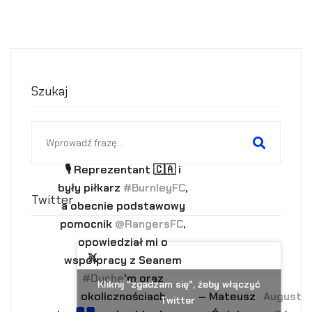
Szukaj
Search
for:
🎙 Reprezentant 🇨🇦 i
były piłkarz
#BurnleyFC
,
Twitter
a obecnie podstawowy
pomocnik
@RangersFC
,
opowiedział mi o
współpracy z Seanem
#Dyche
'm oraz
Kliknij "zgadzam się", żeby włączyć
okolicznościach
— Mateusz
August
Twitter