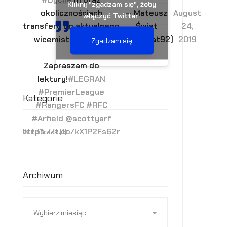
Kliknij "zgadzam się", żeby
— Mateusz
August
okolicznościach
włączyć Twitter
Świst
24,
transferu do aktualnego
(@Sw_Mat92)
2019
wicemistrza
@spfl
.
Zgadzam się
Zapraszam do
lektury!
#LEGRAN
#PremierLeague
Kategorie
#RangersFC
#RFC
#Arfield
@scottyarf
https://t.co/kX1P2Fs62r
WordPress
(1)
Archiwum
Archiwum