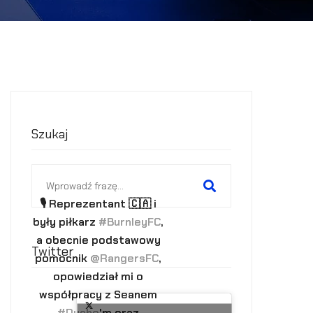
Szukaj
Search
for:
🎙 Reprezentant 🇨🇦 i
były piłkarz
#BurnleyFC
,
a obecnie podstawowy
Twitter
pomocnik
@RangersFC
,
opowiedział mi o
współpracy z Seanem
#Dyche
'm oraz