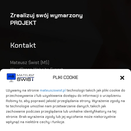
Zrealizuj swój wymarzony
PROJEKT
Kontakt
Mateusz Świst (MŚ)
WordPress Website Expert
mat.swist@gmail.com
PLIKI COOKIE
(+48) 535 366 812
Używamy na stronie
mateuszswist.pl
technologii takich jak pliki cookie do
przechowywania i/lub uzyskiwania dostępu do informacji o urządzeniu.
Robimy to, aby poprawić jakość przeglądania strony. Wyrażenie zgody na
te technologie umożliwi nam przetwarzanie danych, takich jak
zachowanie podczas przeglądania lub unikalne identyfikatory na tej
stronie. Brak wyrażenia zgody lub jej wycofanie może niekorzystnie
wpłynąć na niektóre cechy i funkcje.